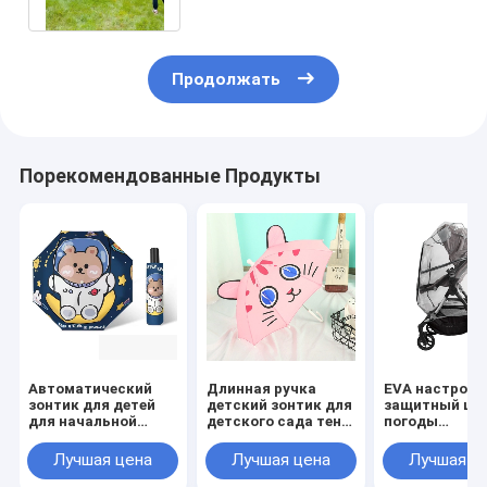
Продолжать
Порекомендованные Продукты
Автоматический
Длинная ручка
EVA настроит
зонтик для детей
детский зонтик для
защитный щи
для начальной
детского сада тень
погоды
школы и детского
из 190T Pongee
Прозрачный 
сада
материала
Детская коля
Лучшая цена
Лучшая цена
Лучшая ц
Дождевая кр