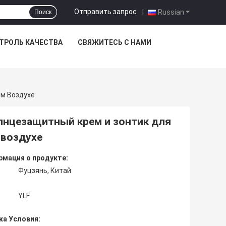
Отправить запрос
|
Russian
Поиск
ТРОЛЬ КАЧЕСТВА
СВЯЖИТЕСЬ С НАМИ
м Воздухе
лнцезащитный крем и зонтик для
 воздухе
мация о продукте:
Фуцзянь, Китай
YLF
ка Условия: