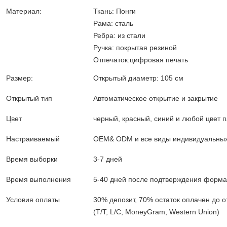
Материал:
Ткань: Понги
Рама: сталь
Ребра: из стали
Ручка: покрытая резиной
Отпечаток:цифровая печать
Размер:
Открытый диаметр: 105 см
Открытый тип
Автоматическое открытие и закрытие
Цвет
черный, красный, синий и любой цвет 
Настраиваемый
OEM& ODM и все виды индивидуальных
Время выборки
3-7 дней
Время выполнения
5-40 дней после подтверждения формал
Условия оплаты
30% депозит, 70% остаток оплачен до о
(T/T, L/C, MoneyGram, Western Union)