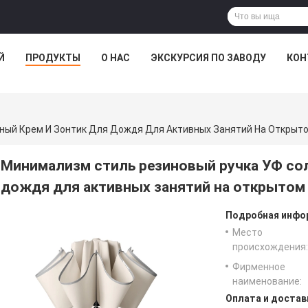
Й
ПРОДУКТЫ
О НАС
ЭКСКУРСИЯ ПО ЗАВОДУ
КОН
ный Крем И Зонтик Для Дождя Для Активных Занятий На Открыто
Минимализм стиль резиновый ручка УФ со
дождя для активных занятий на открытом
Подробная инфор
Место
происхождения:
Фирменное
наименование:
Оплата и достав