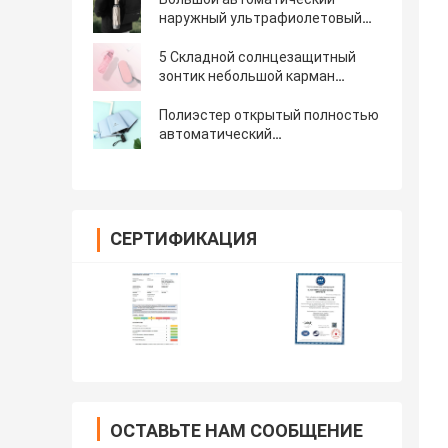
наружный ультрафиолетовый
солнцезащитный крем и зонтик
для дождя идеально подходит
5 Складной солнцезащитный
для взрослых в движении
зонтик небольшой карман
солнечный и дождливый зонтик
для женщин
Полиэстер открытый полностью
автоматический
ветроустойчивый 3 складной
анти-УФ зонтик с
индивидуальным логотипом
СЕРТИФИКАЦИЯ
ОСТАВЬТЕ НАМ СООБЩЕНИЕ