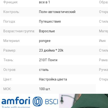
Функция:
все в 1
Обра
Контроль:
Полн-автоматический
Откр
Погода:
Путешествия
Стиль
Возрастная группа:
Взрослые
Мате
Материал:
pongee
Имя:
Размер:
23 дюйма * 20k
Стиль
Ткань:
210T Понги
Рама
Остров:
сталь
Ручка
Цвет:
Настройка цвета
Откр
МОК:
100 шт.