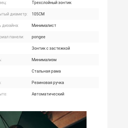
зец:
Трехслойный зонтик
ытый диаметр:
105CM
 дизайна:
Минималист
риал панели:
pongee
Зонтик с застежкой
:
Минимализм
:
Стальная рама
:
Резиновая ручка
ыто:
Автоматический