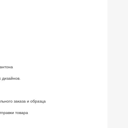
пантона
 дизайнов.
ьного заказа и образца
тправки товара