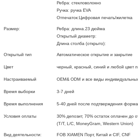
Ребра: стекловолокно
Ручка: ручка EVA
Отпечаток:Цифровая печать/жилетка
Размер:
Ребра: длина.23 дюйма
Открытый диаметр:
Длина столба (открыто):
Открытый тип
Автоматическое открытие и закрытие
Цвет
черный, красный, синий и любой цвет 
Настраиваемый
OEM& ODM и все виды индивидуальных
Время выборки
3-7 дней
Время выполнения
5-40 дней после подтверждения формал
Условия оплаты
30% депозит, 70% остаток оплачен до о
(T/T, L/C, MoneyGram, Western Union)
Вид деятельности:
FOB XIAMEN Порт, Китай и CIF, CNF