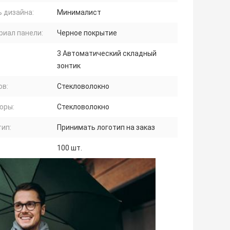
 дизайна:
Минималист
риал панели:
Черное покрытие
3 Автоматический складный
зонтик
ов:
Стекловолокно
юры:
Стекловолокно
ип:
Принимать логотип на заказ
100 шт.