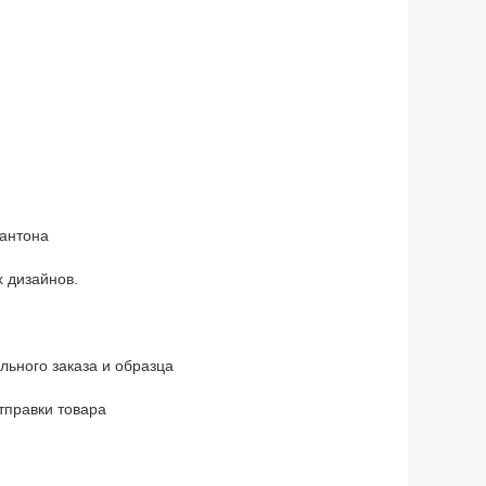
пантона
 дизайнов.
ьного заказа и образца
тправки товара