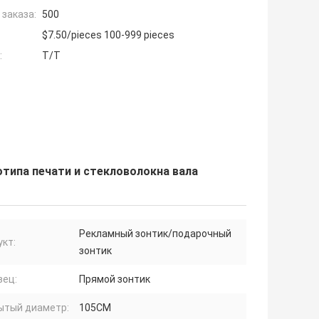
заказа:
500
$7.50/pieces 100-999 pieces
:
T/T
отипа печати и стекловолокна вала
Рекламный зонтик/подарочный
кт:
зонтик
зец:
Прямой зонтик
ытый диаметр:
105CM