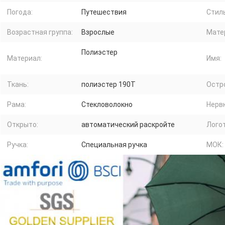
Погода:
Путешествия
Стиль
Возрастная группа:
Взрослые
Мате
Полиэстер
Материал:
Имя:
Ткань:
полиэстер 190T
Остр
Рама:
Стекловолокно
Нерв
Открыто:
автоматический раскройте
Логот
Ручка:
Специальная ручка
МОК: