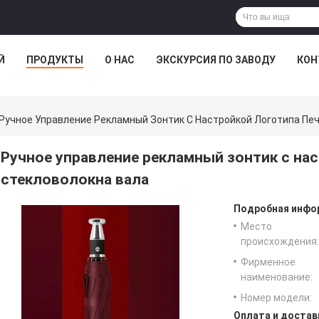
Й
ПРОДУКТЫ
О НАС
ЭКСКУРСИЯ ПО ЗАВОДУ
КОН
Ручное Управление Рекламный Зонтик С Настройкой Логотипа Печ
Ручное управление рекламный зонтик с нас
стекловолокна вала
Подробная инфор
Место
происхождения:
Фирменное
наименование:
Номер модели:
Оплата и достав