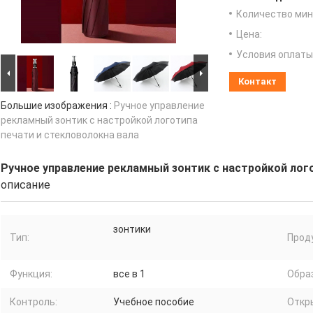
Количество мин 
Цена:
Условия оплаты
Контакт
Большие изображения :
Ручное управление
рекламный зонтик с настройкой логотипа
печати и стекловолокна вала
Ручное управление рекламный зонтик с настройкой лог
описание
зонтики
Тип:
Проду
Функция:
все в 1
Обра
Контроль:
Учебное пособие
Откр