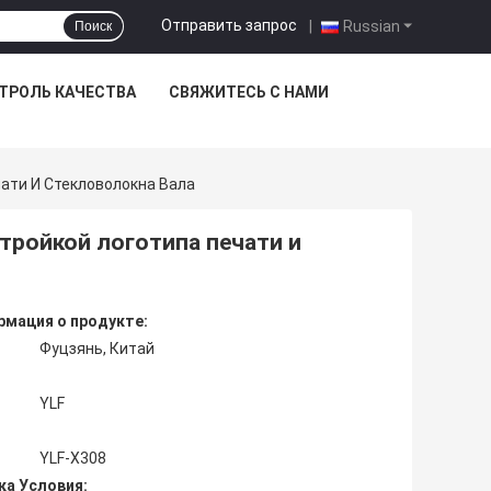
Отправить запрос
|
Russian
Поиск
ТРОЛЬ КАЧЕСТВА
СВЯЖИТЕСЬ С НАМИ
ати И Стекловолокна Вала
тройкой логотипа печати и
мация о продукте:
Фуцзянь, Китай
YLF
YLF-X308
ка Условия: