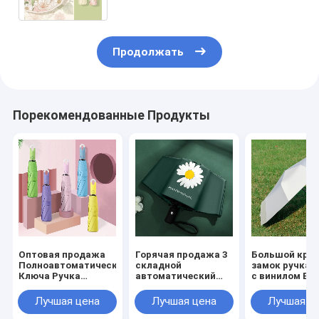
Продолжать
Порекомендованные Продукты
Оптовая продажа
Горячая продажа 3
Большой кру
Полноавтоматическая
складной
замок ручка 
Ключа Ручка
автоматический
с винилом Eas
Трехслойная
цветок
Hang полный
Многоцветная
многоцветный УФ
автоматичес
Лучшая цена
Лучшая цена
Лучшая ц
Зонтик Dropship
блок
ветроустойч
Принимаю
ветроустойчивый
УФ блок зонт