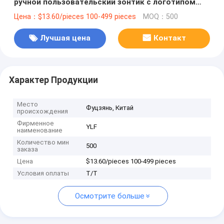
ручной пользовательский зонтик с логотипом
УФ-покрытие
Цена：$13.60/pieces 100-499 pieces
MOQ：500
Лучшая цена
Контакт
Характер Продукции
Место
Фуцзянь, Китай
происхождения
Фирменное
YLF
наименование
Количество мин
500
заказа
Цена
$13.60/pieces 100-499 pieces
Условия оплаты
T/T
Осмотрите больше