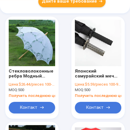
Дайте ваше требование
Стекловолоконные
Японский
ребра Модный
самурайский меч
зонтик для
Нож Зонтик
Цена:
$26.44/pieces 100-1999 pieces
Цена:
$5.59/pieces 100-999 pieces
свадебной
ветроустойчивый
MOQ:
500
MOQ:
500
церемонии Шнурки
креативный
Свадебные
женский мужской
Получить последнюю цену
Получить последнюю цену
удобства Зонтики
автомобиль
большой зонтик
Контакт
Контакт