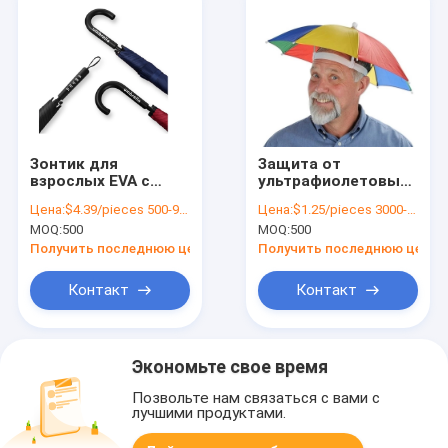
Зонтик для
Защита от
взрослых EVA с
ультрафиолетовых
ручкой или прямой
лучей от солнца
Цена:
$4.39/pieces 500-999 pieces
Цена:
$1.25/pieces 3000-19999 pieces
ручкой с
Custom Logo
MOQ:
500
MOQ:
500
пользовательским
Printing Head Hat
логотипом от YLF
Shape Umbrella для
Получить последнюю цену
Получить последнюю цену
Umbrella
взрослых и детей
Контакт
Контакт
Экономьте свое время
Позвольте нам связаться с вами с
лучшими продуктами.