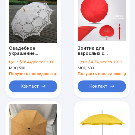
Свадебное
Зонтик для
украшение
взрослых с
Баттенбургский
индивидуальным
Цена:
$26.44/pieces 1000-1999 pieces
Цена:
$4.79/pieces 1200-3599 pieces
кружевный зонтик с
логотипом и
MOQ:
500
MOQ:
500
индивидуальным
уникальным
логотипом и
дизайном в форме
Получить последнюю цену
Получить последнюю цену
стекловолокнистой
сердца
рамой
Контакт
Контакт
Дома
продукты
О Компании