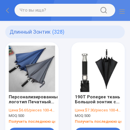
Длинный Зонтик
(328)
Персонализированный
190T Ponegee ткань
логотип Печатный
Большой зонтик с
большой
настраиваемым
Цена:
$6.65/pieces 100-499 pieces
Цена:
$7.30/pieces 100-499 pieces
ветроустойчивый
логотипом
MOQ:
500
MOQ:
500
легкий роскошный
напечатанный и
бизнес зонтик с
автоматический
Получить последнюю цену
Получить последнюю цену
ручкой EVA
анти-UV