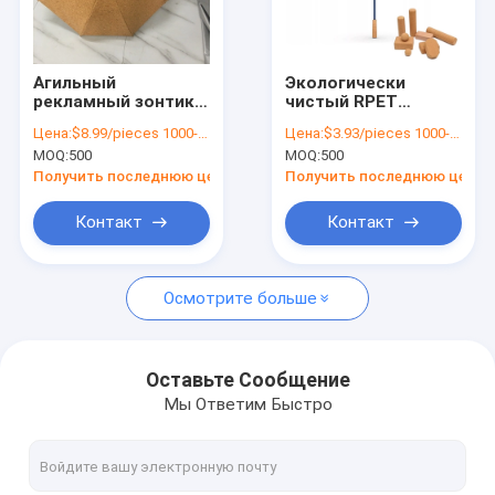
Контакты
Агильный
Экологически
рекламный зонтик с
чистый RPET
Промо-зонт
ребрами из
Корковый рукоятка
Цена:
$8.99/pieces 1000-2999 pieces
Цена:
$3.93/pieces 1000-1999 pieces
стекловолокна и
Деревянный прямой
MOQ:
500
MOQ:
500
открытым
зонтик для гольфа
Склоненный зонтик
диаметром 105 см
для
Получить последнюю цену
Получить последнюю цену
индивидуального
брендинга
Длинный зонтик
Контакт
Контакт
Цифровой печатный зонтик
Осмотрите больше
обратный зонтик
Детский зонтик
Оставьте Сообщение
Мы Ответим Быстро
Поставка быстрого парашюта
Водонепроницаемое дождевое пальто