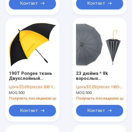
Контакт
Контакт
190T Pongee ткань
23 дюйма * 8k
Двухслойный
взрослых
зонтик для гольфа
деревянный зонтик
Цена:
$5.69/pieces 300-1999 pieces
Цена:
$5.29/pieces 1000-1999 pieces
для большого и
с простым
MOQ:
500
MOQ:
500
длинного покрытия
минималистическим
в дождливые дни
дизайном и
Получить последнюю цену
Получить последнюю цену
персонализированной
печатью
Контакт
Контакт