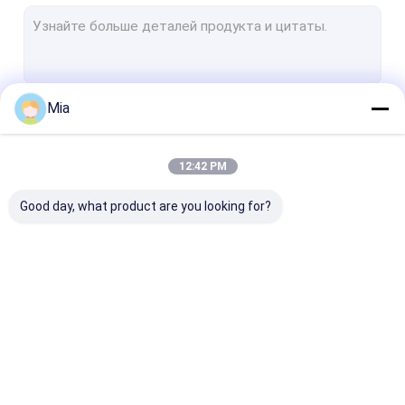
Большая палатка
Наружный зонтик
Аксессуары для зонтиков
Mia
Продолжать
ungrouped
12:42 PM
Наши Категории
Good day, what product are you looking for?
Промо-зонт
Склоненный зонтик
Длинный зон