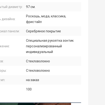
ытый диаметр:
97 см.
Роскошь, мода, классика,
 дизайна:
фристайл
риал панели:
Серебряное покрытие
Специальная рукоятка зонтик
жение:
персонализированный
индивидуальный
ов:
Стекловолокно
юры:
Стекловолокно
ип:
на заказ
100