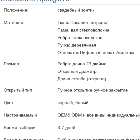
Положение:
свадебный зонтик
Материал:
Ткань:Писание покрыто/
Рама: вал стекловолокна
Ребра: стекловолокно
Ручка: деревянная
Отпечаток:Цифровая печать/жилетка
Размер:
Ребра: длина.23 дюйма
Открытый диаметр:
Длина столба (открыто):
Оставьте сообщение
Открытый тип
Ручное открытие ручное закрытие
Мы скоро тебе перезвоним!
Цвет
черный, белый
Настраиваемый
OEM& ODM и все виды индивидуальных
Время выборки
3-7 дней