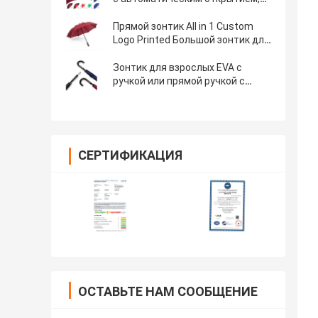
закрытием рукой и
персонализированной печатью
Прямой зонтик All in 1 Custom
шаблонов
Logo Printed Большой зонтик для
гольфа для рекламы
Зонтик для взрослых EVA с
ручкой или прямой ручкой с
пользовательским логотипом от
YLF Umbrella
СЕРТИФИКАЦИЯ
ОСТАВЬТЕ НАМ СООБЩЕНИЕ