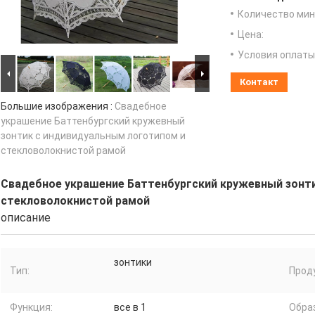
Количество мин 
Цена:
Условия оплаты
Контакт
Большие изображения :
Свадебное
украшение Баттенбургский кружевный
зонтик с индивидуальным логотипом и
стекловолокнистой рамой
Свадебное украшение Баттенбургский кружевный зонт
стекловолокнистой рамой
описание
зонтики
Тип:
Проду
Функция:
все в 1
Обра