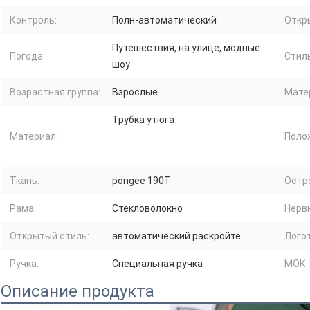
Контроль:
Полн-автоматический
Откр
Путешествия, на улице, модные
Погода:
Стиль
шоу
Возрастная группа:
Взрослые
Мате
Трубка утюга
Материал:
Поло
Ткань:
pongee 190T
Остр
Рама:
Стекловолокно
Нерв
Открытый стиль:
автоматический раскройте
Логот
Ручка:
Специальная ручка
МОК:
Описание продукта