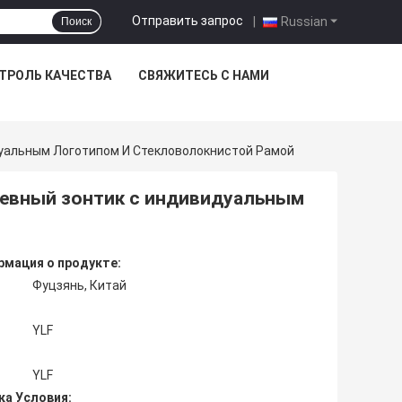
Отправить запрос
|
Russian
Поиск
ТРОЛЬ КАЧЕСТВА
СВЯЖИТЕСЬ С НАМИ
уальным Логотипом И Стекловолокнистой Рамой
жевный зонтик с индивидуальным
мация о продукте:
Фуцзянь, Китай
YLF
YLF
ка Условия: