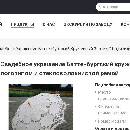
Й
ПРОДУКТЫ
О НАС
ЭКСКУРСИЯ ПО ЗАВОДУ
КОН
адебное Украшение Баттенбургский Кружевный Зонтик С Индивид
Свадебное украшение Баттенбургский кру
логотипом и стекловолокнистой рамой
Подробная инфор
Место
происхождения:
Фирменное
наименование:
Номер модели:
Оплата и достав