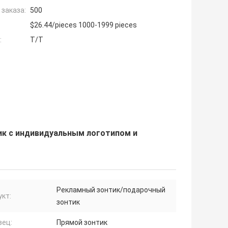
заказа:
500
$26.44/pieces 1000-1999 pieces
:
T/T
ик с индивидуальным логотипом и
Рекламный зонтик/подарочный
кт:
зонтик
зец:
Прямой зонтик