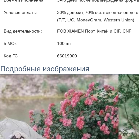
Время выполнения
5-40 дней после подтверждения формал
Условия оплаты
30% депозит, 70% остаток оплачен до о
(T/T, L/C, MoneyGram, Western Union)
Вид деятельности:
FOB XIAMEN Порт, Китай и CIF, CNF
5 МОк
100 шт.
ОТПРАВИТЬ
Код ГС
66019900
Подробные изображения