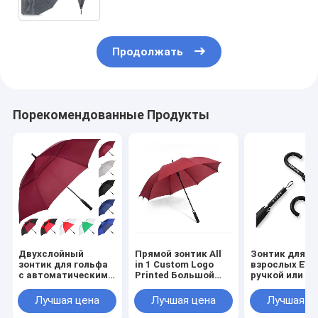
Продолжать
Порекомендованные Продукты
Двухслойный
Прямой зонтик All
Зонтик для
зонтик для гольфа
in 1 Custom Logo
взрослых EVA
с автоматическим
Printed Большой
ручкой или п
открытием,
зонтик для гольфа
ручкой с
закрытием рукой и
для рекламы
пользовател
Лучшая цена
Лучшая цена
Лучшая ц
персонализированной
логотипом от
печатью шаблонов
Umbrella