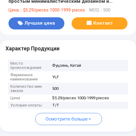
простым минималистическим дизайном и
персонализированной печатью
Цена：$5.29/pieces 1000-1999 pieces
MOQ：500
Лучшая цена
Контакт
Характер Продукции
Место
Фуцзянь, Китай
происхождения
Фирменное
YLF
наименование
Количество мин
500
заказа
Цена
$5.29/pieces 1000-1999 pieces
Условия оплаты
T/T
Осмотрите больше