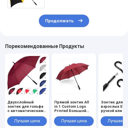
дождливые дни
Продолжать
Порекомендованные Продукты
Двухслойный
Прямой зонтик All
Зонтик для
зонтик для гольфа
in 1 Custom Logo
взрослых EVA
с автоматическим
Printed Большой
ручкой или п
открытием,
зонтик для гольфа
ручкой с
закрытием рукой и
для рекламы
пользовател
Лучшая цена
Лучшая цена
Лучшая ц
персонализированной
логотипом от
печатью шаблонов
Umbrella