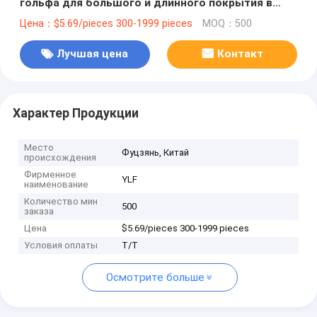
гольфа для большого и длинного покрытия в
дождливые дни
Цена：$5.69/pieces 300-1999 pieces
MOQ：500
Лучшая цена
Контакт
Характер Продукции
Место
Фуцзянь, Китай
происхождения
Фирменное
YLF
наименование
Количество мин
500
заказа
Цена
$5.69/pieces 300-1999 pieces
Условия оплаты
T/T
Осмотрите больше