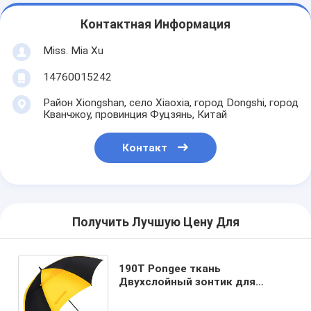
Контактная Информация
Miss. Mia Xu
14760015242
Район Xiongshan, село Xiaoxia, город Dongshi, город
Кванчжоу, провинция Фуцзянь, Китай
Контакт
Получить Лучшую Цену Для
190T Pongee ткань
Двухслойный зонтик для
гольфа для большого и
длинного покрытия в