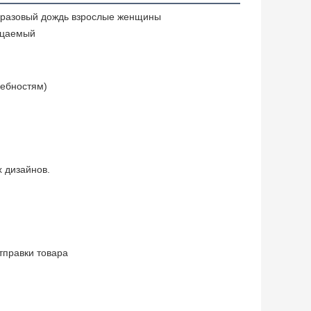
оразовый дождь взрослые женщины
ицаемый
ребностям)
 дизайнов.
тправки товара