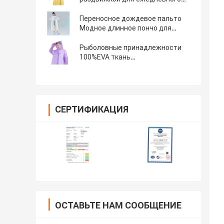
езды на велосипеде
Переносное дождевое пальто
Модное длинное пончо для
путешествий Обычный размер и
цвет
Рыболовные принадлежности
100%EVA ткань
водонепроницаемое дождевое
пальто с индивидуальным
логотипом и легкой модой
СЕРТИФИКАЦИЯ
ОСТАВЬТЕ НАМ СООБЩЕНИЕ