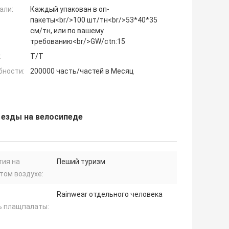
али:
Каждый упакован в оп-
пакеты<br/>100 шт/тн<br/>53*40*35
см/тн, или по вашему
требованию<br/>GW/ctn:15
:
T/T
бности:
200000 часть/частей в Месяц
 езды на велосипеде
тия на
Пеший туризм
том воздухе:
Rainwear отдельного человека
ь плащпалаты: