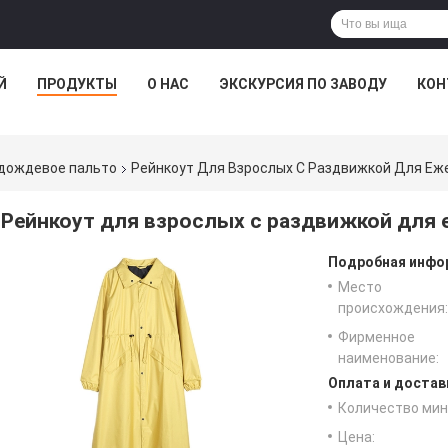
Й
ПРОДУКТЫ
О НАС
ЭКСКУРСИЯ ПО ЗАВОДУ
КОН
дождевое пальто
Рейнкоут Для Взрослых С Раздвижкой Для Еж
Рейнкоут для взрослых с раздвижкой для 
Подробная инфор
Место
происхождения:
Фирменное
наименование:
Оплата и достав
Количество мин 
Цена: