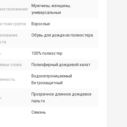
Мужчины, женщины,
вое положение:
универсальные
стная группа:
Взрослые
енование
Обувь для дождя из полиэстера
кта:
:
100% полиэстер
евые слова:
Полиэфирный дождевой халат
Водонепроницаемый
енность:
Ветрозащитный
Прозрачное длинное дождевое
:
пальто
Сямэнь