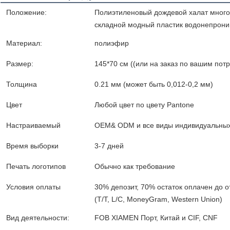
Положение:
Полиэтиленовый дождевой халат мног
складной модный пластик водонепрон
Материал:
полиэфир
Размер:
145*70 см ((или на заказ по вашим пот
Толщина
0.21 мм (может быть 0,012-0,2 мм)
Цвет
Любой цвет по цвету Pantone
Настраиваемый
OEM& ODM и все виды индивидуальных
Время выборки
3-7 дней
Печать логотипов
Обычно как требование
Условия оплаты
30% депозит, 70% остаток оплачен до о
(T/T, L/C, MoneyGram, Western Union)
Вид деятельности:
FOB XIAMEN Порт, Китай и CIF, CNF