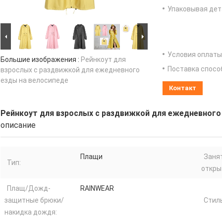
Упаковывая дет
Условия оплаты
Большие изображения :
Рейнкоут для
Поставка спосо
взрослых с раздвижкой для ежедневного
езды на велосипеде
Контакт
Рейнкоут для взрослых с раздвижкой для ежедневного
описание
Плащи
Заня
Тип:
откры
Плащ/Дожд-
RAINWEAR
защитные брюки/
Стил
накидка дождя: