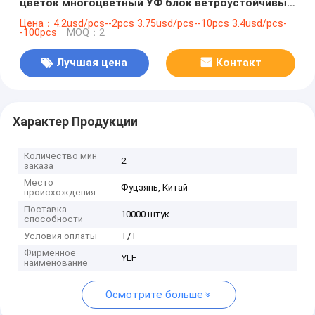
цветок многоцветный УФ блок ветроустойчивый
модный зонтик
Цена：4.2usd/pcs--2pcs 3.75usd/pcs--10pcs 3.4usd/pcs-
-100pcs
MOQ：2
Лучшая цена
Контакт
Характер Продукции
Количество мин
2
заказа
Место
Фуцзянь, Китай
происхождения
Поставка
10000 штук
способности
Условия оплаты
T/T
Фирменное
YLF
наименование
Осмотрите больше