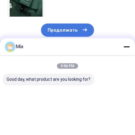
многоцветный УФ блок
ветроустойчивый модный
зонтик
Продолжать
Mia
Порекомендованные Продукты
9:56 PM
Good day, what product are you looking for?
Оптовая продажа
Большой круглый
Цветный диз
Полноавтоматическая
замок ручка Понги
Понги Полно
Ключа Ручка
с винилом Easy yo
автоматичес
Трехслойная
Hang полный
зонтик откры
Многоцветная
автоматический
закрыть идеа